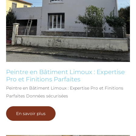
Peintre en Bâtiment Limoux : Expertise
Pro et Finitions Parfaites
Peintre en Bâtiment Limoux : Expertise Pro et Finitions
Parfaites Données sécurisées
Peintre
En savoir plus
en
Bâtiment
Limoux
:
Expertise