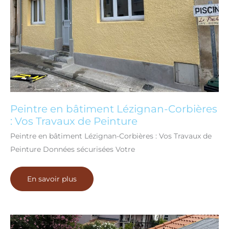
Peintre en bâtiment Lézignan-Corbières
: Vos Travaux de Peinture
Peintre en bâtiment Lézignan-Corbières : Vos Travaux de
Peinture Données sécurisées Votre
Peintre
En savoir plus
en
bâtiment
Lézignan-
Corbières
:
Vos
Travaux