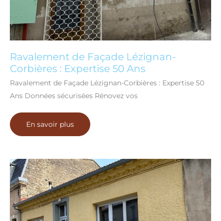
Ravalement de Façade Lézignan-
Corbières : Expertise 50 Ans
Ravalement de Façade Lézignan-Corbières : Expertise 50
Ans Données sécurisées Rénovez vos
Ravalement
En savoir plus
de
Façade
Lézignan-
Corbières
:
Expertise
50
Ans