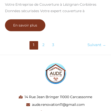
Votre Entreprise de Couverture à Lézignan-Corbières
Données sécurisées Votre expert couverture à
Votre
En savoir plus
Entreprise
de
Couverture
à
Lézignan-
1
2
3
Suivant
→
Corbières
14 Rue Jean Bringer 11000 Carcassonne
aude.renovation11@gmail.com