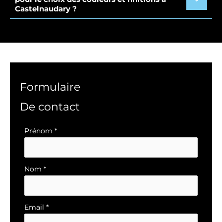
Castelnaudary ?
Formulaire
De contact
Formulaire
Prénom
*
simple
avec
téléphone
Nom
*
Email
*