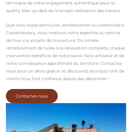
témoigne de notre engagement authentique pour la
qualité, bien au-delà de la simple réalisation des travaux.
Que vous soyez particulier, professionnel ou collectivité à
Castelnaudary, nous mettons notre expertise au service
de tous vos projets de couverture. Du simple
remplacement de tuiles à la rénovation complète, chaque
intervention bénéficie de notre savoir-faire artisanal et de
notre connaissance approfondie du territoire. Contactez-
nous pour un devis gratuit et découvrez pourquoi tant de
clients nous font confiance depuis des décennies !
Contactez-nous