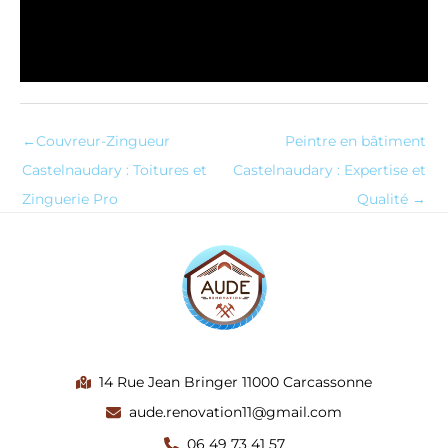
←
Couvreur-Zingueur
Peintre en bâtiment
Castelnaudary : Toitures et
Castelnaudary : Expertise et
Zinguerie Pro
Qualité
→
14 Rue Jean Bringer 11000 Carcassonne
aude.renovation11@gmail.com
06 49 73 41 57