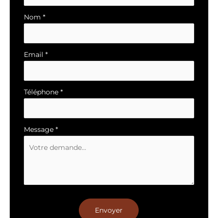
avec
téléphone
Nom
*
Email
*
Téléphone
*
Message
*
Envoyer