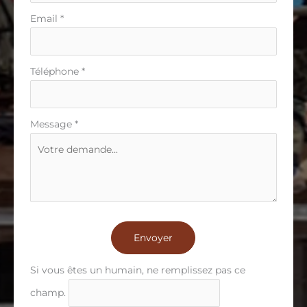
Email
*
Téléphone
*
Message
*
Envoyer
Si vous êtes un humain, ne remplissez pas ce
champ.