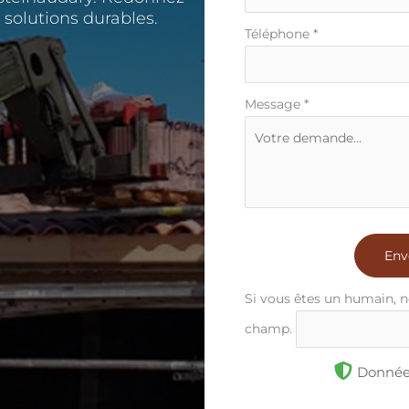
 solutions durables.
Téléphone
*
Message
*
Env
Si vous êtes un humain, n
champ.
Données