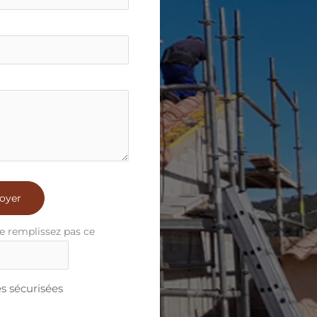
oyer
e remplissez pas ce
 sécurisées