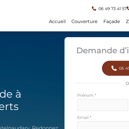
06 49 73 41 57
Accueil
Couverture
Façade
Z
Demande d’i
06 49
de à
Formulaire
Prénom
*
simple
erts
avec
téléphone
Email
*
astelnaudary. Redonnez