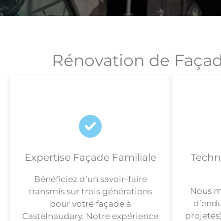
Rénovation de Façad
Expertise Façade Familiale
Techn
Bénéficiez d’un savoir-faire
Nous ma
transmis sur trois générations
d’endu
pour votre façade à
projetés
Castelnaudary. Notre expérience