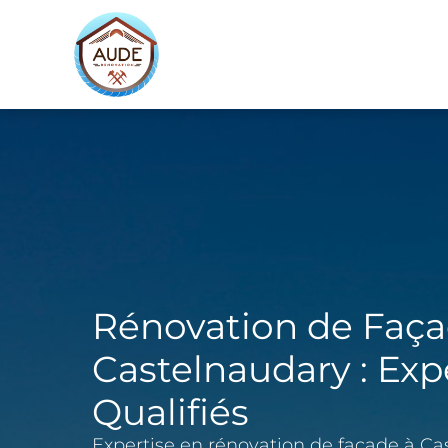
Aller
au
contenu
Rénovation de Faça
Castelnaudary : Exp
Qualifiés
Expertise en rénovation de façade à C