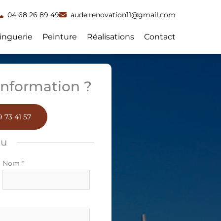
04 68 26 89 49
aude.renovation11@gmail.com
inguerie
Peinture
Réalisations
Contact
nformation ?
 73 41 57
ou
Nom
*