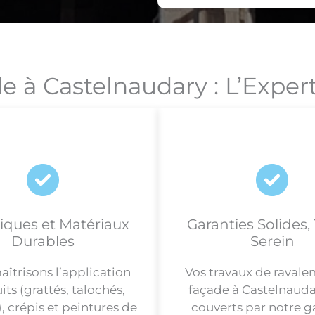
e à Castelnaudary : L’Exper
iques et Matériaux
Garanties Solides, 
Durables
Serein
îtrisons l’application
Vos travaux de raval
its (grattés, talochés,
façade à Castelnauda
), crépis et peintures de
couverts par notre g