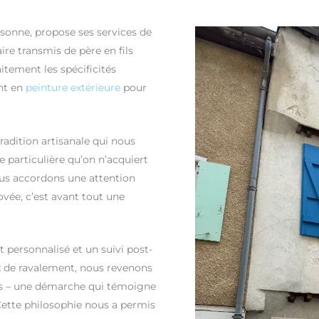
ssonne, propose ses services de
aire transmis de père en fils
itement les spécificités
ent en
peinture extérieure
pour
adition artisanale qui nous
 particulière qu’on n’acquiert
nous accordons une attention
vée, c’est avant tout une
personnalisé et un suivi post-
x de ravalement, nous revenons
ons – une démarche qui témoigne
Cette philosophie nous a permis